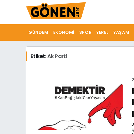
GÜNDEM
EKONOMI
SPOR
YEREL
YAŞAM
Etiket:
Ak Parti
2
B
ç