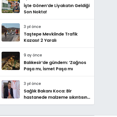
İşte Gönen’de Liyakatın Geldiği
Son Nokta!
3 yıl önce
Taştepe Mevkiinde Trafik
Kazası! 2 Yaralı
9 ay önce
Balıkesir’de gündem: ’Zağnos
Paşa mı, İsmet Paşa mı
3 yıl önce
Sağlık Bakanı Koca: Bir
hastanede malzeme sıkıntısına
bağlı tedavinin yapılamadığı
iddiaları asılsızdır