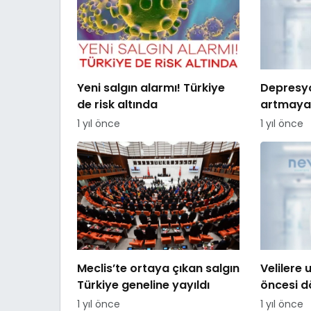
Yeni salgın alarmı! Türkiye
Depresy
de risk altında
artmaya
1 yıl önce
1 yıl önce
Meclis’te ortaya çıkan salgın
Velilere 
Türkiye geneline yayıldı
öncesi 
edilmesi
1 yıl önce
1 yıl önce