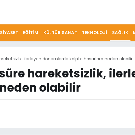
SIYASET
EĞITIM
KÜLTÜR SANAT
TEKNOLOJI
SAĞLIK
eketsizlik, ilerleyen dönemlerde kalpte hasarlara neden olabilir
süre hareketsizlik, ile
neden olabilir