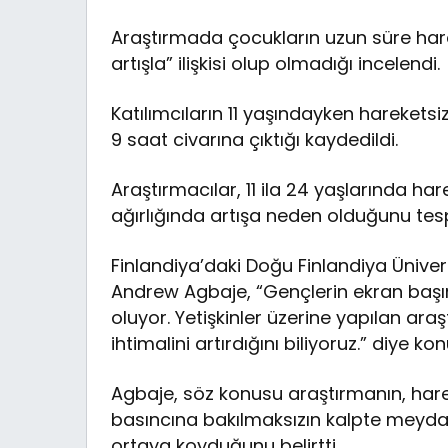
Araştırmada çocukların uzun süre harek
artışla” ilişkisi olup olmadığı incelendi.
Katılımcıların 11 yaşındayken hareketsi
9 saat civarına çıktığı kaydedildi.
Araştırmacılar, 11 ila 24 yaşlarında har
ağırlığında artışa neden olduğunu tespi
Finlandiya’daki Doğu Finlandiya Ünive
Andrew Agbaje, “Gençlerin ekran başın
oluyor. Yetişkinler üzerine yapılan araş
ihtimalini artırdığını biliyoruz.” diye kon
Agbaje, söz konusu araştırmanın, harek
basıncına bakılmaksızın kalpte meydana
ortaya koyduğunu belirtti.