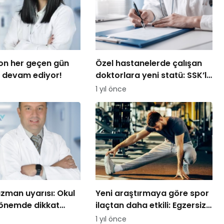
on her geçen gün
Özel hastanelerde çalışan
 devam ediyor!
doktorlara yeni statü: SSK’lı
hekim dönemi başlıyor
1 yıl önce
uzman uyarısı: Okul
Yeni araştırmaya göre spor
dönemde dikkat
ilaçtan daha etkili: Egzersiz,
 gerekenler
tekrarlanan kanser riskini
1 yıl önce