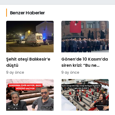
Benzer Haberler
Şehit ateşi Balıkesir’e
Gönen’de 10 Kasım’da
düştü
siren krizi: “Bu ne
saygısızlık” tepkileri
9 ay önce
9 ay önce
yükseldi