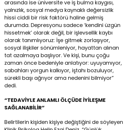
arasında ise üniversite ve iş bulma kaygısı,
yalnızlık, sosyal medya kaynaklı değersizlik
hissi ciddi bir risk faktörü haline gelmiş
durumda. Depresyonu sadece ‘kendini üzgün
hissetmek’ olarak değil, bir işlevsellik kaybı
olarak tanımlıyoruz: İşe gitmek zorlaşıyor,
sosyal ilişkiler sönümleniyor, hayattan alınan
tat azalmaya başlıyor. Ve kişi, bunu çoğu
zaman önce bedeniyle anlatıyor: uyuyamıyor,
sabahları yorgun kalkıyor, iştahı bozuluyor,
sürekli başı ağrıyor ama nedenini bilmiyor”
dedi.
“TEDAVİYLE ANLAMLI ÖLÇÜDE İYİLEŞME
SAĞLANABİLİR”
Belirtilerin kişiden kişiye değiştiğini de söyleyen
Klinik Psikolog Helin Ezgi Deniz, “Günlük