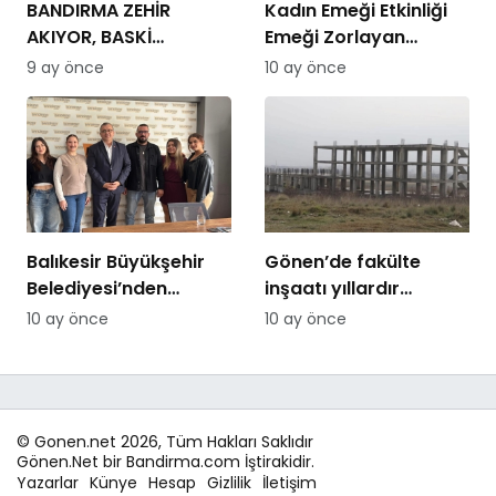
BANDIRMA ZEHİR
Kadın Emeği Etkinliği
AKIYOR, BASKİ
Emeği Zorlayan
MÜDÜRÜ KAÇIYOR
Fiyatlarla: 3 Gün İçin
9 ay önce
10 ay önce
15.000 TL
Balıkesir Büyükşehir
Gönen’de fakülte
Belediyesi’nden
inşaatı yıllardır
Bandirmacom’a
tamamlanamıyor:
10 ay önce
10 ay önce
ziyaret
Hayırsever desteğiyle
başlatılan proje
sessizliğe büründü
© Gonen.net 2026, Tüm Hakları Saklıdır
Gönen.Net bir Bandirma.com İştirakidir.
Yazarlar
Künye
Hesap
Gizlilik
İletişim