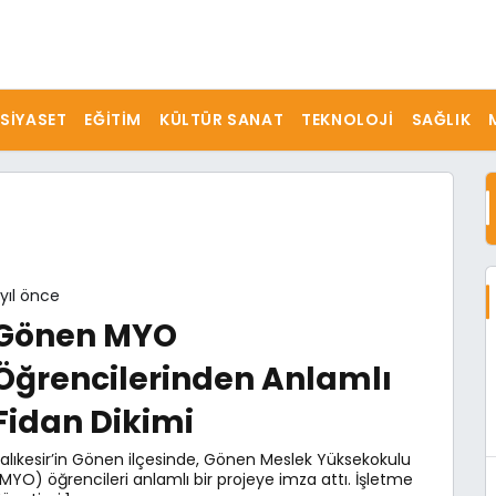
SIYASET
EĞITIM
KÜLTÜR SANAT
TEKNOLOJI
SAĞLIK
 yıl önce
Gönen MYO
Öğrencilerinden Anlamlı
Fidan Dikimi
alıkesir’in Gönen ilçesinde, Gönen Meslek Yüksekokulu
MYO) öğrencileri anlamlı bir projeye imza attı. İşletme