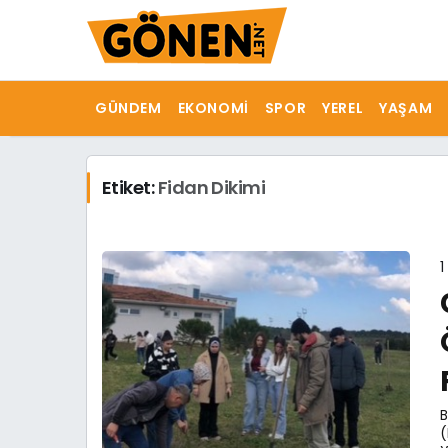
GÜNDEM
EKONOMI
SPOR
YEREL
YAŞAM
Etiket:
Fidan Dikimi
1
B
(