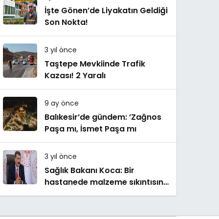
İşte Gönen’de Liyakatın Geldiği
Son Nokta!
3 yıl önce
Taştepe Mevkiinde Trafik
Kazası! 2 Yaralı
9 ay önce
Balıkesir’de gündem: ’Zağnos
Paşa mı, İsmet Paşa mı
3 yıl önce
Sağlık Bakanı Koca: Bir
hastanede malzeme sıkıntısına
bağlı tedavinin yapılamadığı
iddiaları asılsızdır