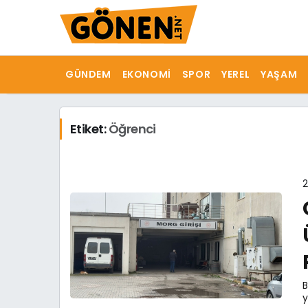
GÜNDEM
EKONOMI
SPOR
YEREL
YAŞAM
Etiket:
Öğrenci
2
B
y