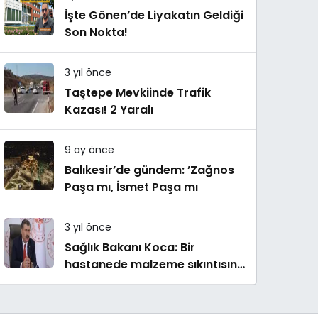
İşte Gönen’de Liyakatın Geldiği
Son Nokta!
3 yıl önce
Taştepe Mevkiinde Trafik
Kazası! 2 Yaralı
9 ay önce
Balıkesir’de gündem: ’Zağnos
Paşa mı, İsmet Paşa mı
3 yıl önce
Sağlık Bakanı Koca: Bir
hastanede malzeme sıkıntısına
bağlı tedavinin yapılamadığı
iddiaları asılsızdır