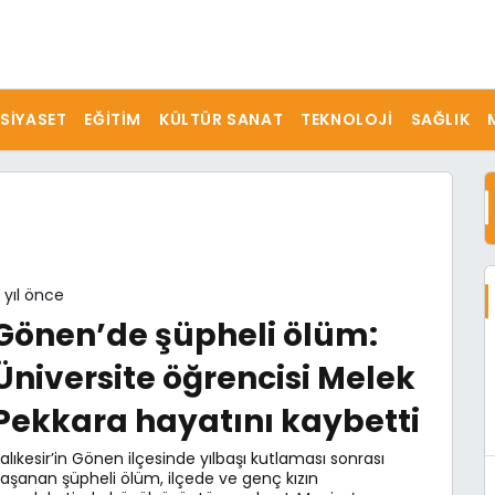
SIYASET
EĞITIM
KÜLTÜR SANAT
TEKNOLOJI
SAĞLIK
 yıl önce
Gönen’de şüpheli ölüm:
Üniversite öğrencisi Melek
Pekkara hayatını kaybetti
alıkesir’in Gönen ilçesinde yılbaşı kutlaması sonrası
aşanan şüpheli ölüm, ilçede ve genç kızın