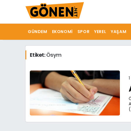
GÜNDEM
EKONOMI
SPOR
YEREL
YAŞAM
Etiket:
Ösym
1
Ö
A
(