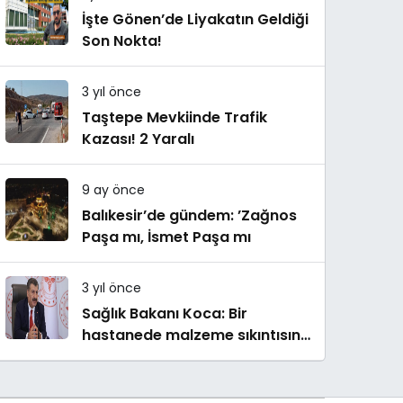
İşte Gönen’de Liyakatın Geldiği
Son Nokta!
3 yıl önce
Taştepe Mevkiinde Trafik
Kazası! 2 Yaralı
9 ay önce
Balıkesir’de gündem: ’Zağnos
Paşa mı, İsmet Paşa mı
3 yıl önce
Sağlık Bakanı Koca: Bir
hastanede malzeme sıkıntısına
bağlı tedavinin yapılamadığı
iddiaları asılsızdır