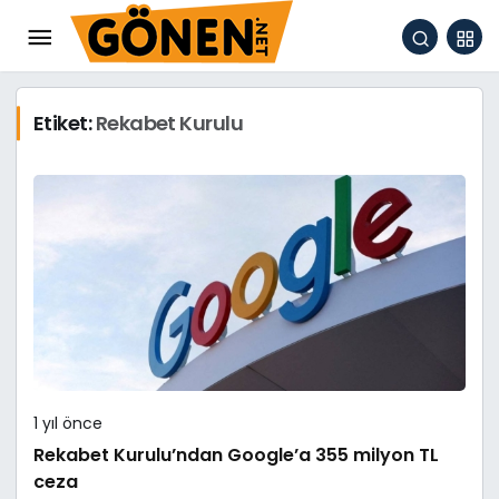
Etiket:
Rekabet Kurulu
1 yıl önce
Rekabet Kurulu’ndan Google’a 355 milyon TL
ceza