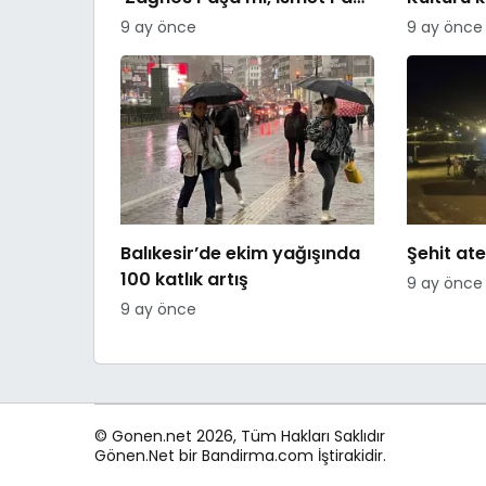
mı
9 ay önce
9 ay önce
Balıkesir’de ekim yağışında
Şehit ate
100 katlık artış
9 ay önce
9 ay önce
© Gonen.net 2026, Tüm Hakları Saklıdır
Gönen.Net bir Bandirma.com İştirakidir.