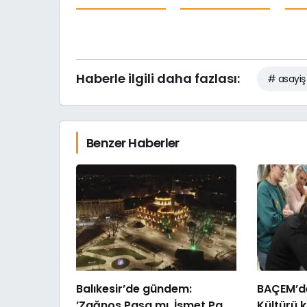
Haberle ilgili daha fazlası:
# asayiş
Benzer Haberler
Balıkesir’de gündem:
BAÇEM’de
’Zağnos Paşa mı, İsmet Paşa
Kültürü 