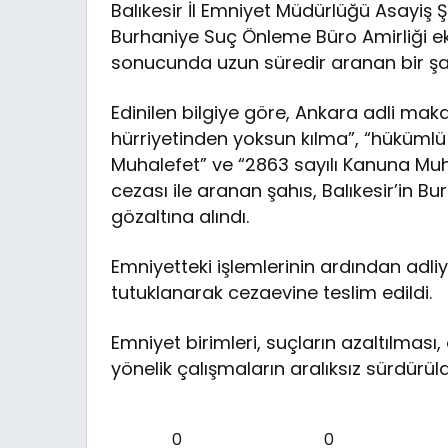
Balıkesir İl Emniyet Müdürlüğü Asayiş 
Burhaniye Suç Önleme Büro Amirliği ek
sonucunda uzun süredir aranan bir şa
Edinilen bilgiye göre, Ankara adli mak
hürriyetinden yoksun kılma”, “hükümlü
Muhalefet” ve “2863 sayılı Kanuna Muh
cezası ile aranan şahıs, Balıkesir’in 
gözaltına alındı.
Emniyetteki işlemlerinin ardından adli
tutuklanarak cezaevine teslim edildi.
Emniyet birimleri, suçların azaltılması
yönelik çalışmaların aralıksız sürdürüld
0
0