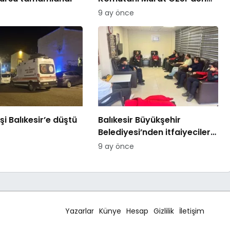
Edremit Ticaret Odasına
9 ay önce
ziyaret
şi Balıkesir’e düştü
Balıkesir Büyükşehir
Belediyesi’nden itfaiyecilere
psikolojik destek
9 ay önce
Yazarlar
Künye
Hesap
Gizlilik
İletişim