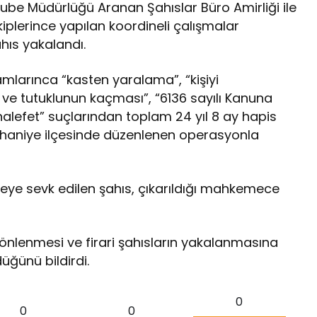
Şube Müdürlüğü Aranan Şahıslar Büro Amirliği ile
iplerince yapılan koordineli çalışmalar
hıs yakalandı.
amlarınca “kasten yaralama”, “kişiyi
 ve tutuklunun kaçması”, “6136 sayılı Kanuna
alefet” suçlarından toplam 24 yıl 8 ay hapis
Burhaniye ilçesinde düzenlenen operasyonla
yeye sevk edilen şahıs, çıkarıldığı mahkemece
, önlenmesi ve firari şahısların yakalanmasına
üğünü bildirdi.
0
0
0