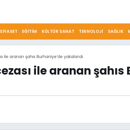
SIYASET
EĞITIM
KÜLTÜR SANAT
TEKNOLOJI
SAĞLIK
ası ile aranan şahıs Burhaniye’de yakalandı
 cezası ile aranan şahı