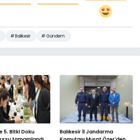
# Balıkesir
# Gündem
 5. Bitki Doku
Balıkesir İl Jandarma
kursu tamamlandı
Komutanı Murat Özer’den