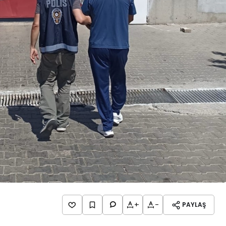
+
-
PAYLAŞ