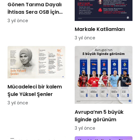
Gönen Tarıma Dayalı
İhtisas Sera OSB İçin
Ön Talepler Devam
3 yıl önce
Ediyor
Markale Katliamları
3 yıl önce
Mücadeleci bir kalem
Şule Yüksel Şenler
3 yıl önce
Avrupa’nın 5 büyük
liginde görünüm
3 yıl önce