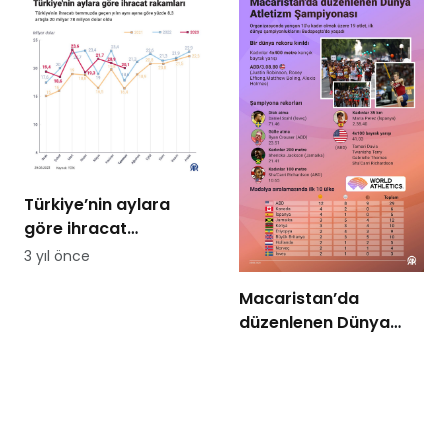
Türkiye’nin aylara
göre ihracat
rakamları
3 yıl önce
Macaristan’da
düzenlenen Dünya
Atletizm Şampiyonası
3 yıl önce