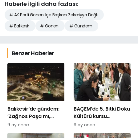
Haberle ilgili daha fazlası:
# AK Parti Gönen İlçe Başkanı Zekeriyya Dağlı
# Balıkesir
# Gönen
# Gündem
Benzer Haberler
Balıkesir’de gündem:
BAÇEM’de 5. Bitki Doku
’Zağnos Paşa mı,
Kültürü kursu
İsmet Paşa mı
tamamlandı
9 ay önce
9 ay önce