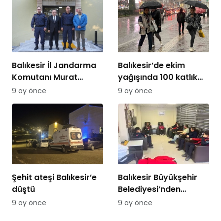
Balıkesir İl Jandarma
Balıkesir’de ekim
Komutanı Murat
yağışında 100 katlık
Özer’den Edremit
artış
9 ay önce
9 ay önce
Ticaret Odasına
ziyaret
Şehit ateşi Balıkesir’e
Balıkesir Büyükşehir
düştü
Belediyesi’nden
itfaiyecilere psikolojik
9 ay önce
9 ay önce
destek