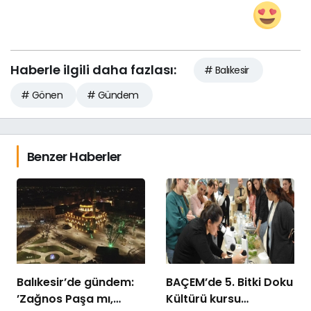
Haberle ilgili daha fazlası:
# Balıkesir
# Gönen
# Gündem
Benzer Haberler
Balıkesir’de gündem:
BAÇEM’de 5. Bitki Doku
’Zağnos Paşa mı,
Kültürü kursu