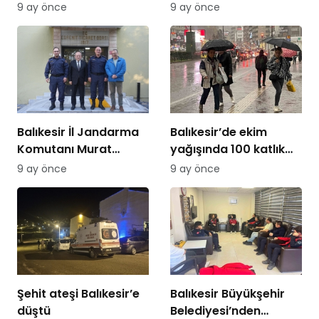
İsmet Paşa mı
tamamlandı
9 ay önce
9 ay önce
Balıkesir İl Jandarma
Balıkesir’de ekim
Komutanı Murat
yağışında 100 katlık
Özer’den Edremit
artış
9 ay önce
9 ay önce
Ticaret Odasına
ziyaret
Şehit ateşi Balıkesir’e
Balıkesir Büyükşehir
düştü
Belediyesi’nden