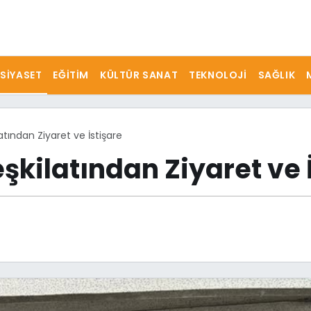
SIYASET
EĞITIM
KÜLTÜR SANAT
TEKNOLOJI
SAĞLIK
tından Ziyaret ve İstişare
şkilatından Ziyaret ve 