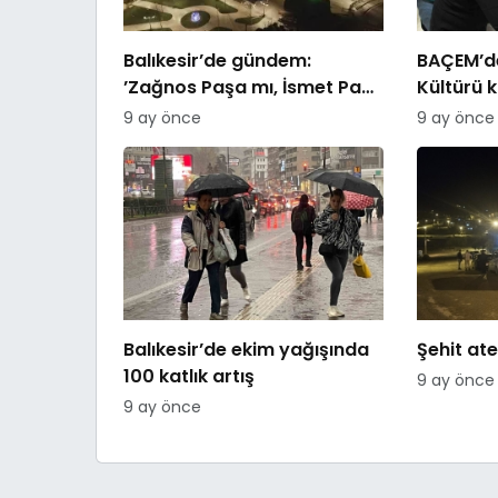
Balıkesir’de gündem:
BAÇEM’de
’Zağnos Paşa mı, İsmet Paşa
Kültürü 
mı
9 ay önce
9 ay önce
Balıkesir’de ekim yağışında
Şehit ate
100 katlık artış
9 ay önce
9 ay önce