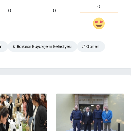
0
0
0
ir
# Balıkesir Büyükşehir Belediyesi
# Gönen