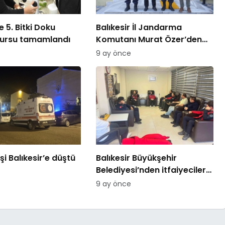
 5. Bitki Doku
Balıkesir İl Jandarma
kursu tamamlandı
Komutanı Murat Özer’den
Edremit Ticaret Odasına
9 ay önce
ziyaret
şi Balıkesir’e düştü
Balıkesir Büyükşehir
Belediyesi’nden itfaiyecilere
psikolojik destek
9 ay önce