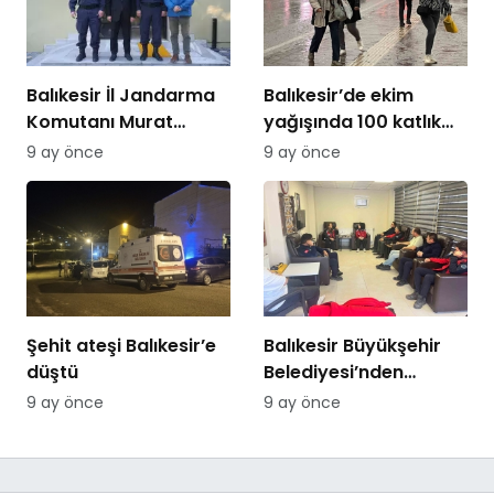
Balıkesir İl Jandarma
Balıkesir’de ekim
Komutanı Murat
yağışında 100 katlık
Özer’den Edremit
artış
9 ay önce
9 ay önce
Ticaret Odasına
ziyaret
Şehit ateşi Balıkesir’e
Balıkesir Büyükşehir
düştü
Belediyesi’nden
itfaiyecilere psikolojik
9 ay önce
9 ay önce
destek