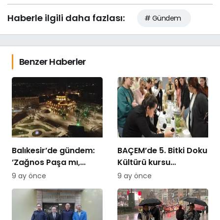
Haberle ilgili daha fazlası:
# Gündem
Benzer Haberler
Balıkesir’de gündem:
BAÇEM’de 5. Bitki Doku
’Zağnos Paşa mı,
Kültürü kursu
İsmet Paşa mı
tamamlandı
9 ay önce
9 ay önce