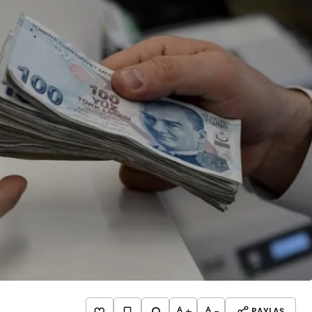
+
-
PAYLAŞ