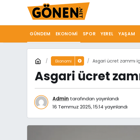
GÜNDEM
EKONOMI
SPOR
YEREL
YAŞAM
Asgari ücret zammı iç
Ekonomi
Asgari ücret zam
Admin
tarafından yayınlandı
16 Temmuz 2025, 15:14
yayınlandı