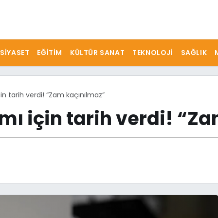
SIYASET
EĞITIM
KÜLTÜR SANAT
TEKNOLOJI
SAĞLIK
in tarih verdi! “Zam kaçınılmaz”
mı için tarih verdi! “Z