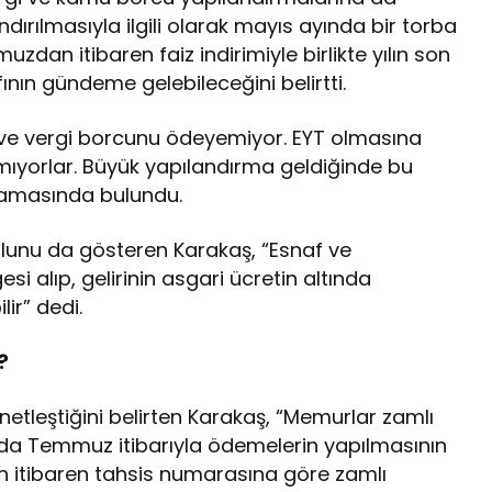
dırılmasıyla ilgili olarak mayıs ayında bir torba
dan itibaren faiz indirimiyle birlikte yılın son
nın gündeme gelebileceğini belirtti.
ur ve vergi borcunu ödeyemiyor. EYT olmasına
mıyorlar. Büyük yapılandırma geldiğinde bu
lamasında bulundu.
yolunu da gösteren Karakaş, “Esnaf ve
i alıp, gelirinin asgari ücretin altında
ir” dedi.
?
etleştiğini belirten Karakaş, “Memurlar zamlı
rak da Temmuz itibarıyla ödemelerin yapılmasının
an itibaren tahsis numarasına göre zamlı