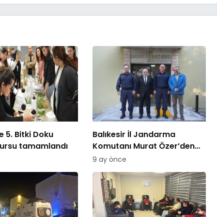
 5. Bitki Doku
Balıkesir İl Jandarma
kursu tamamlandı
Komutanı Murat Özer’den
Edremit Ticaret Odasına
9 ay önce
ziyaret