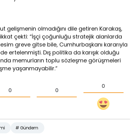
omut gelişmenin olmadığını dile getiren Karakaş,
kkat çekti: “İşçi çoğunluğu stratejik alanlarda
n kesim greve gitse bile, Cumhurbaşkanı kararıyla
lde ertelenmişti. Dış politika da karışık olduğu
 ayında memurların toplu sözleşme görüşmeleri
gelişme yaşanmayabilir.”
0
0
0
mi
# Gündem