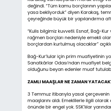
değindi. “Tüm kamu borçlarının yapılan
yasa bekliyorduk” diyen Karakaş, temmuz
çeyreğinde büyük bir yapılandırma affı
“Kulis bilgimiz kuvvetli. Esnaf, Bağ-K
rağmen borçları nedeniyle emekli ola
borçlardan kurtulmuş olacaklar” açık
Bağ-Kur’lular için prim muafiyetinin 
Sanatkârlar Odası’ndan muafiyet belges
olduğunu beyan edenler muaf tutulabil
ZAMLI MAAŞLAR NE ZAMAN YATACAK
3 Temmuz itibarıyla yasal çerçevenin n
maaşlarını aldı. Emeklilerle ilgili ola
önünde bir engel yok. SSK’lılar yarınd