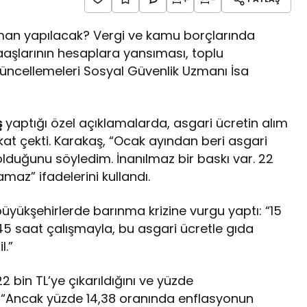
man yapılacak? Vergi ve kamu borçlarında
aşlarının hesaplara yansıması, toplu
güncellemeleri Sosyal Güvenlik Uzmanı İsa
ş
yaptığı özel açıklamalarda, asgari ücretin alım
t çekti. Karakaş, “Ocak ayından beri asgari
olduğunu söyledim. İnanılmaz bir baskı var. 22
maz” ifadelerini kullandı.
büyükşehirlerde barınma krizine vurgu yaptı: “15
k 45 saat çalışmayla, bu asgari ücretle gıda
l.”
2 bin TL’ye çıkarıldığını ve yüzde
, “Ancak yüzde 14,38 oranında enflasyonun