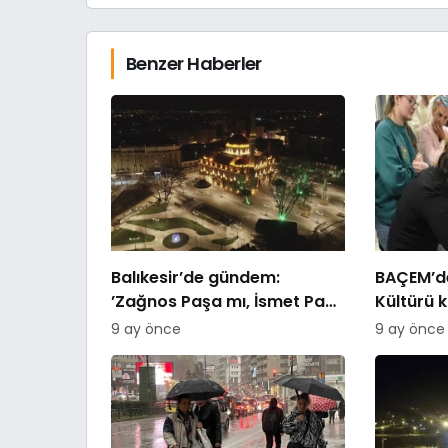
Benzer Haberler
Balıkesir’de gündem:
BAÇEM’de
’Zağnos Paşa mı, İsmet Paşa
Kültürü 
mı
9 ay önce
9 ay önce