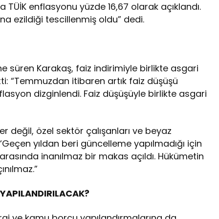
a TÜİK enflasyonu yüzde 16,67 olarak açıklandı.
na ezildiği tescillenmiş oldu” dedi.
e süren Karakaş, faiz indirimiyle birlikte asgari
rtti: “Temmuzdan itibaren artık faiz düşüşü
asyon dizginlendi. Faiz düşüşüyle birlikte asgari
r değil, özel sektör çalışanları ve beyaz
 “Geçen yıldan beri güncelleme yapılmadığı için
rı arasında inanılmaz bir makas açıldı. Hükümetin
ınılmaz.”
 YAPILANDIRILACAK?
rgi ve kamu borcu yapılandırmalarına da