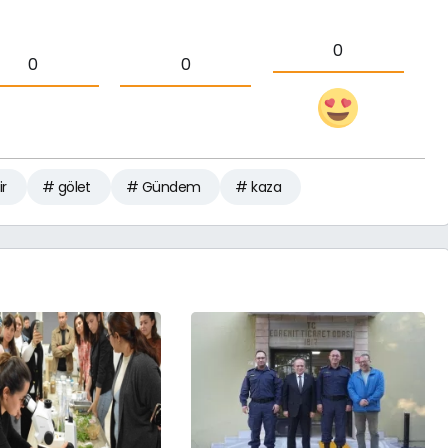
0
0
0
ir
# gölet
# Gündem
# kaza