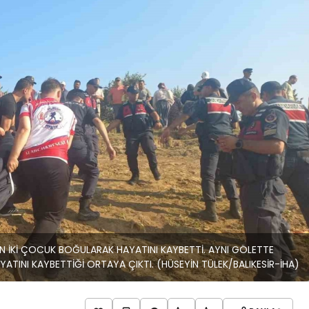
REN İKİ ÇOCUK BOĞULARAK HAYATINI KAYBETTİ. AYNI GÖLETTE
TINI KAYBETTİĞİ ORTAYA ÇIKTI. (HÜSEYİN TÜLEK/BALIKESİR-İHA)