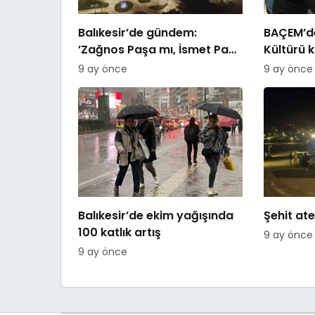
Balıkesir’de gündem:
BAÇEM’de
’Zağnos Paşa mı, İsmet Paşa
Kültürü 
mı
9 ay önce
9 ay önce
Balıkesir’de ekim yağışında
Şehit ate
100 katlık artış
9 ay önce
9 ay önce