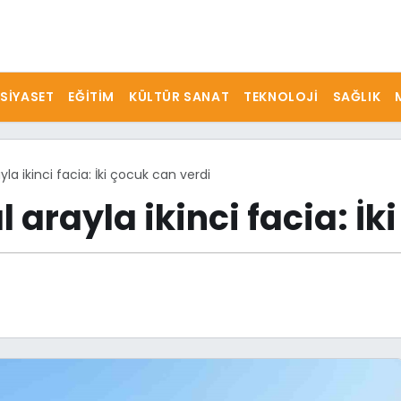
SIYASET
EĞITIM
KÜLTÜR SANAT
TEKNOLOJI
SAĞLIK
ayla ikinci facia: İki çocuk can verdi
ıl arayla ikinci facia: İ