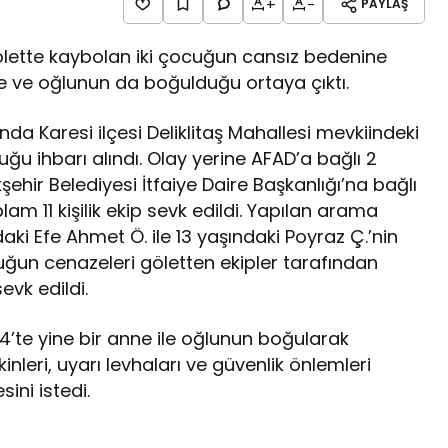
+
-
PAYLAŞ
i gölette kaybolan iki çocuğun cansız bedenine
nne ve oğlunun da boğulduğu ortaya çıktı.
ında Karesi ilçesi Deliklitaş Mahallesi mevkiindeki
 ihbarı alındı. Olay yerine AFAD’a bağlı 2
şehir Belediyesi İtfaiye Daire Başkanlığı’na bağlı
am 11 kişilik ekip sevk edildi. Yapılan arama
ki Efe Ahmet Ö. ile 13 yaşındaki Poyraz Ç.’nin
cuğun cenazeleri göletten ekipler tarafından
evk edildi.
’te yine bir anne ile oğlunun boğularak
kinleri, uyarı levhaları ve güvenlik önlemleri
ini istedi.