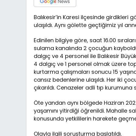
Balıkesir’in Karesi ilçesinde girdikler
ulaşıldı. Aynı gölette geçtiğimiz yıl a
Edinilen bilgiye göre, saat 16.00 sıralar
sulama kanalında 2 çocuğun kaybolduğu
dalgıç ve 4 personel ile Balıkesir Büyük
4 dalgıç ve 1 personel olmak üzere topl
kurtarma çalışmaları sonucu 15 yaşında
cansız bedenlerine ulaşıldı. Her iki ço
çıkarıldı. Cenazeler adli tıp kurumuna s
Öte yandan aynı bölgede Haziran 2024
yaşamını yitirdiği öğrenildi. Mahalle sa
konusunda yetkililerin harekete geçmes
Olayla ilgili soruşturma başlatıldı.