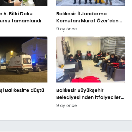
 5. Bitki Doku
Balıkesir İl Jandarma
kursu tamamlandı
Komutanı Murat Özer’den
Edremit Ticaret Odasına
9 ay önce
ziyaret
şi Balıkesir’e düştü
Balıkesir Büyükşehir
Belediyesi’nden itfaiyecilere
psikolojik destek
9 ay önce