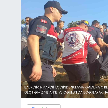
BALIKESİR’İN KARESİ İLÇESİNDE SULAMA KANALINA Gİ
GEÇTİĞİMİZ YIL ANNE VE OĞULUN DA BOĞULARAK HAYA