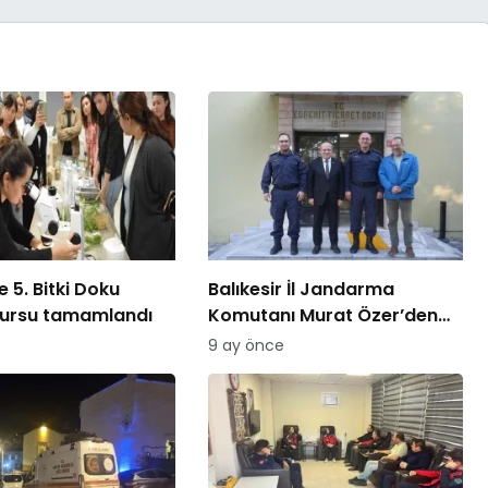
 5. Bitki Doku
Balıkesir İl Jandarma
kursu tamamlandı
Komutanı Murat Özer’den
Edremit Ticaret Odasına
9 ay önce
ziyaret