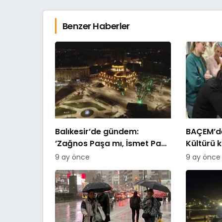
Benzer Haberler
Balıkesir’de gündem:
BAÇEM’de
’Zağnos Paşa mı, İsmet Paşa
Kültürü 
mı
9 ay önce
9 ay önce