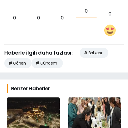
0
0
0
0
0
Haberle ilgili daha fazlası:
# Balıkesir
# Gönen
# Gündem
Benzer Haberler