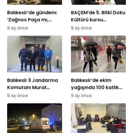
Balıkesir’de gündem:
BAÇEM’de 5. Bitki Doku
’Zağnos Paşa mı,
Kültürü kursu
İsmet Paşa mı
tamamlandı
9 ay önce
9 ay önce
Balıkesir İl Jandarma
Balıkesir’de ekim
Komutanı Murat
yağışında 100 katlık
Özer’den Edremit
artış
9 ay önce
9 ay önce
Ticaret Odasına
ziyaret