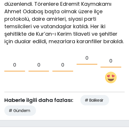
düzenlendi. Törenlere Edremit Kaymakamı
Ahmet Odabaş başta olmak üzere ilçe
protokolü, daire amirleri, siyasi parti
temsilcileri ve vatandaşlar katıldı. Her iki
şehitlikte de Kur’an-ı Kerim tilaveti ve şehitler
için dualar edildi, mezarlara karanfiller bırakıldı.
0
0
0
0
0
Haberle ilgili daha fazlası:
# Balıkesir
# Gündem