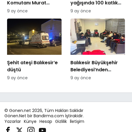
Komutanı Murat
yağışında 100 katlık
Özer’den Edremit
artış
9 ay önce
9 ay önce
Ticaret Odasına
ziyaret
Şehit ateşi Balıkesir’e
Balıkesir Büyükşehir
düştü
Belediyesi’nden
itfaiyecilere psikolojik
9 ay önce
9 ay önce
destek
© Gonen.net 2026, Tüm Hakları Saklıdır
Gönen.Net bir Bandirma.com İştirakidir.
Yazarlar
Künye
Hesap
Gizlilik
İletişim