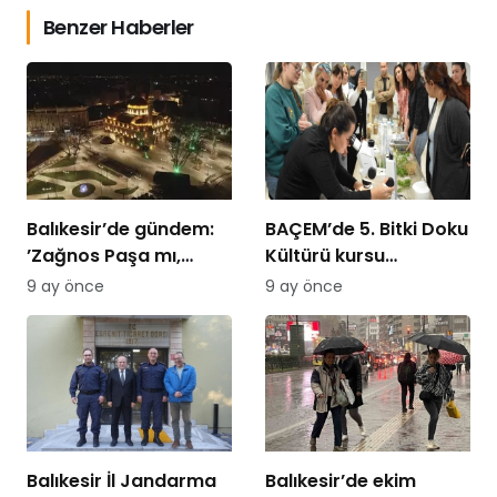
Benzer Haberler
Balıkesir’de gündem:
BAÇEM’de 5. Bitki Doku
’Zağnos Paşa mı,
Kültürü kursu
İsmet Paşa mı
tamamlandı
9 ay önce
9 ay önce
Balıkesir İl Jandarma
Balıkesir’de ekim