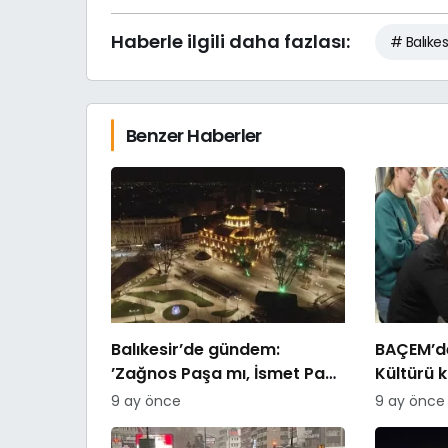
Haberle ilgili daha fazlası:
# Balıkes
Benzer Haberler
Balıkesir’de gündem:
BAÇEM’de
’Zağnos Paşa mı, İsmet Paşa
Kültürü 
mı
9 ay önce
9 ay önce