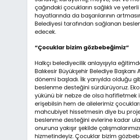
çağındaki çocukların sağlıklı ve yeterli
hayatlarında da başarılarının artmasın
Belediyesi tarafından sağlanan bes
edecek.
“Çocuklar bizim gözbebeğimiz”
Halkçı belediyecilik anlayışıyla eğitim
Balıkesir Büyükşehir Belediye Başkanı A
dönemi başladı. İlk yarıyılda olduğu g
beslenme desteğini sürdürüyoruz. Ekono
yükünü bir nebze de olsa hafifletmek i
erişebilsin hem de ailelerimiz çocuklar
mahcubiyet hissetmesin diye bu proje
beslenme desteğini evlerine kadar ulaş
onuruna yakışır şekilde çalışmalarımı
hizmetindeyiz. Çocuklar bizim gözbebeğ