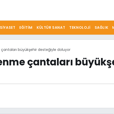
SIYASET
EĞITIM
KÜLTÜR SANAT
TEKNOLOJI
SAĞLIK
 çantaları büyükşehir desteğiyle doluyor
lenme çantaları büyükş