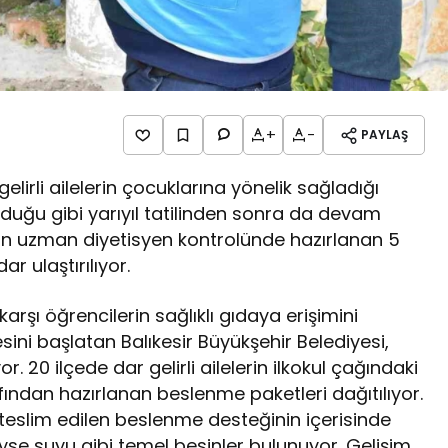
+
-
PAYLAŞ
gelirli ailelerin çocuklarına yönelik sağladığı
duğu gibi yarıyıl tatilinden sonra da devam
rın uzman diyetisyen kontrolünde hazırlanan 5
r ulaştırılıyor.
arşı öğrencilerin sağlıklı gıdaya erişimini
ni başlatan Balıkesir Büyükşehir Belediyesi,
 20 ilçede dar gelirli ailelerin ilkokul çağındaki
ından hazırlanan beslenme paketleri dağıtılıyor.
teslim edilen beslenme desteğinin içerisinde
se suyu gibi temel besinler bulunuyor. Gelişim