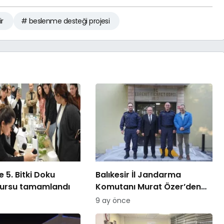
ir
# beslenme desteği projesi
 5. Bitki Doku
Balıkesir İl Jandarma
kursu tamamlandı
Komutanı Murat Özer’den
Edremit Ticaret Odasına
9 ay önce
ziyaret