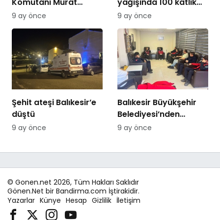
Komutanı Murat
yağışında 100 katlık
Özer’den Edremit
artış
9 ay önce
9 ay önce
Ticaret Odasına
ziyaret
Şehit ateşi Balıkesir’e
Balıkesir Büyükşehir
düştü
Belediyesi’nden
itfaiyecilere psikolojik
9 ay önce
9 ay önce
destek
© Gonen.net 2026, Tüm Hakları Saklıdır
Gönen.Net bir Bandirma.com İştirakidir.
Yazarlar
Künye
Hesap
Gizlilik
İletişim