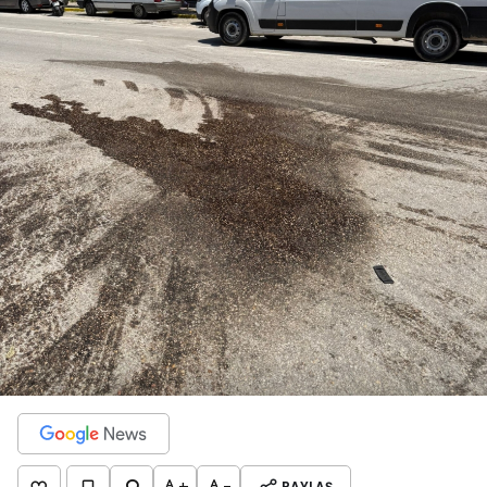
+
-
PAYLAŞ