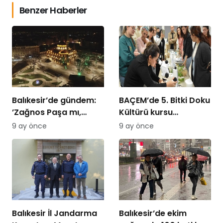
Benzer Haberler
Balıkesir’de gündem:
BAÇEM’de 5. Bitki Doku
’Zağnos Paşa mı,
Kültürü kursu
İsmet Paşa mı
tamamlandı
9 ay önce
9 ay önce
Balıkesir İl Jandarma
Balıkesir’de ekim