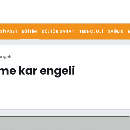
SIYASET
EĞITIM
KÜLTÜR SANAT
TEKNOLOJI
SAĞLIK
engeli
ime kar engeli