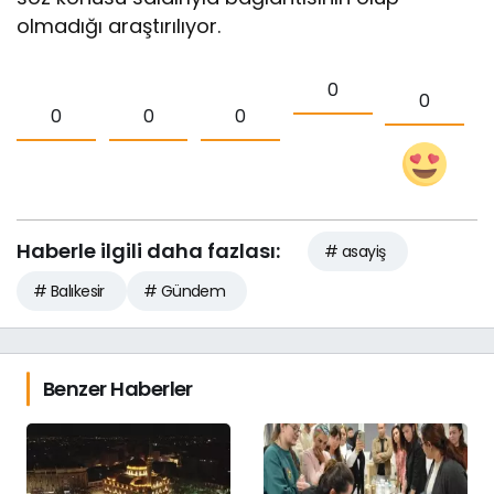
olmadığı araştırılıyor.
0
0
0
0
0
Haberle ilgili daha fazlası:
# asayiş
# Balıkesir
# Gündem
Benzer Haberler