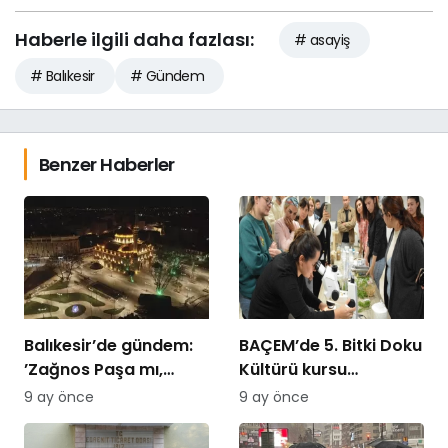
Haberle ilgili daha fazlası:
# asayiş
# Balıkesir
# Gündem
Benzer Haberler
Balıkesir’de gündem:
BAÇEM’de 5. Bitki Doku
’Zağnos Paşa mı,
Kültürü kursu
İsmet Paşa mı
tamamlandı
9 ay önce
9 ay önce