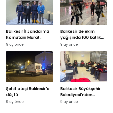
Balıkesir İl Jandarma
Balıkesir’de ekim
Komutanı Murat
yağışında 100 katlık
Özer’den Edremit
artış
9 ay önce
9 ay önce
Ticaret Odasına
ziyaret
Şehit ateşi Balıkesir’e
Balıkesir Büyükşehir
düştü
Belediyesi’nden
itfaiyecilere psikolojik
9 ay önce
9 ay önce
destek