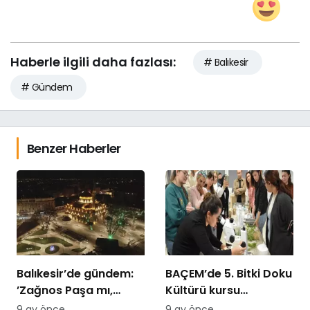
Haberle ilgili daha fazlası:
# Balıkesir
# Gündem
Benzer Haberler
Balıkesir’de gündem:
BAÇEM’de 5. Bitki Doku
’Zağnos Paşa mı,
Kültürü kursu
İsmet Paşa mı
tamamlandı
9 ay önce
9 ay önce