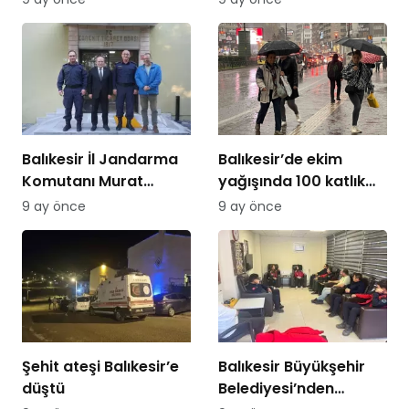
Balıkesir İl Jandarma
Balıkesir’de ekim
Komutanı Murat
yağışında 100 katlık
Özer’den Edremit
artış
9 ay önce
9 ay önce
Ticaret Odasına
ziyaret
Şehit ateşi Balıkesir’e
Balıkesir Büyükşehir
düştü
Belediyesi’nden