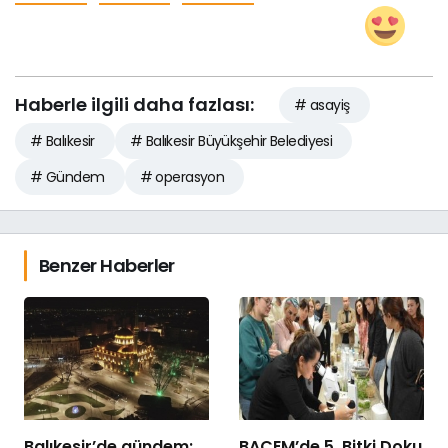
Haberle ilgili daha fazlası:
# asayiş
# Balıkesir
# Balıkesir Büyükşehir Belediyesi
# Gündem
# operasyon
Benzer Haberler
Balıkesir’de gündem:
BAÇEM’de 5. Bitki Doku