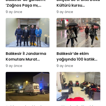
’Zağnos Paşa mı,
Kültürü kursu
İsmet Paşa mı
tamamlandı
9 ay önce
9 ay önce
Balıkesir İl Jandarma
Balıkesir’de ekim
Komutanı Murat
yağışında 100 katlık
Özer’den Edremit
artış
9 ay önce
9 ay önce
Ticaret Odasına
ziyaret