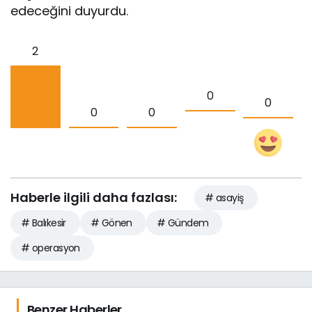
edeceğini duyurdu.
2
0
0
0
0
Haberle ilgili daha fazlası:
# asayiş
# Balıkesir
# Gönen
# Gündem
# operasyon
Benzer Haberler