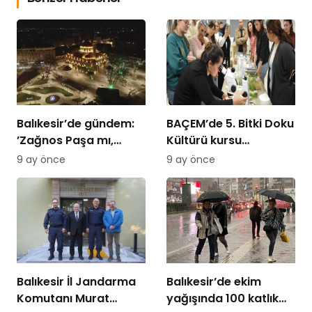
Balıkesir’de gündem:
BAÇEM’de 5. Bitki Doku
’Zağnos Paşa mı,
Kültürü kursu
İsmet Paşa mı
tamamlandı
9 ay önce
9 ay önce
Balıkesir İl Jandarma
Balıkesir’de ekim
Komutanı Murat
yağışında 100 katlık