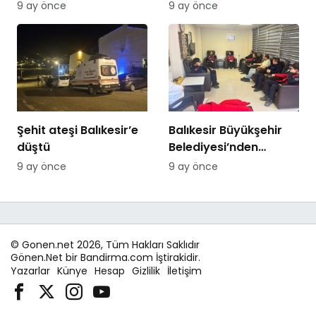
Özer’den Edremit
artış
9 ay önce
9 ay önce
Ticaret Odasına
ziyaret
Şehit ateşi Balıkesir’e
Balıkesir Büyükşehir
düştü
Belediyesi’nden
itfaiyecilere psikolojik
9 ay önce
9 ay önce
destek
© Gonen.net 2026, Tüm Hakları Saklıdır
Gönen.Net bir Bandirma.com İştirakidir.
Yazarlar
Künye
Hesap
Gizlilik
İletişim