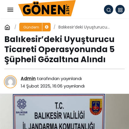
Balıkesir’deki Uyuşturucu
Gündem
Ticareti Operasyonunda 5
Balıkesir’deki Uyuşturucu
Şüpheli Gözaltına Alındı
Ticareti Operasyonunda 5
Şüpheli Gözaltına Alındı
Admin
tarafından yayınlandı
14 Şubat 2025, 16:06
yayınlandı