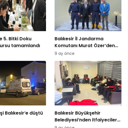
 5. Bitki Doku
Balıkesir İl Jandarma
kursu tamamlandı
Komutanı Murat Özer’den
Edremit Ticaret Odasına
9 ay önce
ziyaret
şi Balıkesir’e düştü
Balıkesir Büyükşehir
Belediyesi’nden itfaiyecilere
psikolojik destek
9 ay önce