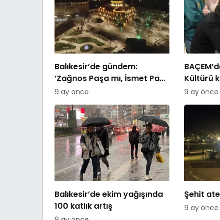
Balıkesir’de gündem:
BAÇEM’de
’Zağnos Paşa mı, İsmet Paşa
Kültürü 
mı
9 ay önce
9 ay önce
Balıkesir’de ekim yağışında
Şehit ate
100 katlık artış
9 ay önce
9 ay önce