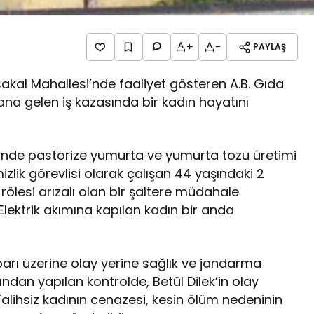
+
-
PAYLAŞ
sakal Mahallesi’nde faaliyet gösteren A.B. Gıda
dana gelen iş kazasında bir kadın hayatını
erinde pastörize yumurta ve yumurta tozu üretimi
zlik görevlisi olarak çalışan 44 yaşındaki 2
rölesi arızalı olan bir şaltere müdahale
Elektrik akımına kapılan kadın bir anda
barı üzerine olay yerine sağlık ve jandarma
afından yapılan kontrolde, Betül Dilek’in olay
 Talihsiz kadının cenazesi, kesin ölüm nedeninin