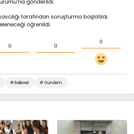
Kurumu’na gönderildi.
avcılığı tarafından soruşturma başlatıldı.
eleneceği öğrenildi.
0
0
0
# Balıkesir
# Gündem