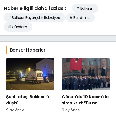
Haberle ilgili daha fazlası:
# Balıkesir
# Balıkesir Büyükşehir Belediyesi
# Bandırma
# Gündem
Benzer Haberler
Şehit ateşi Balıkesir’e
Gönen’de 10 Kasım’da
düştü
siren krizi: “Bu ne
saygısızlık” tepkileri
9 ay önce
9 ay önce
yükseldi