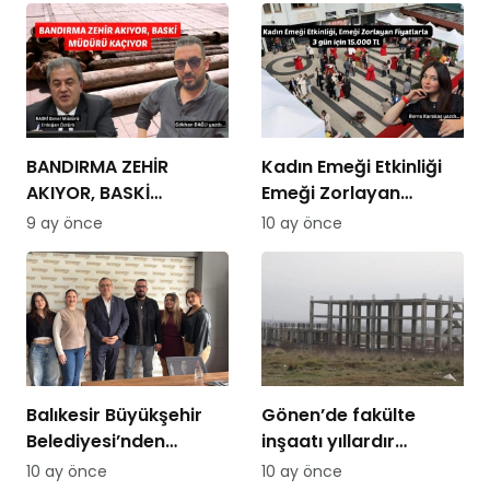
BANDIRMA ZEHİR
Kadın Emeği Etkinliği
AKIYOR, BASKİ
Emeği Zorlayan
MÜDÜRÜ KAÇIYOR
Fiyatlarla: 3 Gün İçin
9 ay önce
10 ay önce
15.000 TL
Balıkesir Büyükşehir
Gönen’de fakülte
Belediyesi’nden
inşaatı yıllardır
Bandirmacom’a
tamamlanamıyor:
10 ay önce
10 ay önce