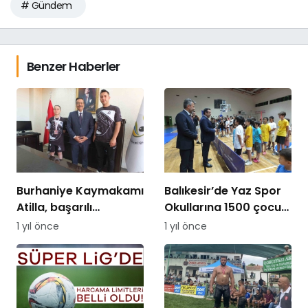
# Gündem
Benzer Haberler
Burhaniye Kaymakamı
Balıkesir’de Yaz Spor
Atilla, başarılı
Okullarına 1500 çocuk
sporcuyu ödüllendirdi
katılıyor
1 yıl önce
1 yıl önce