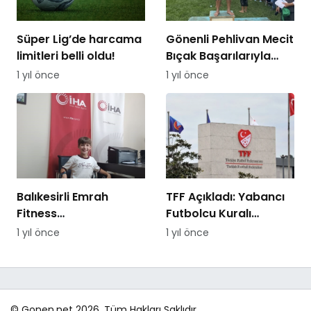
Süper Lig’de harcama
Gönenli Pehlivan Mecit
limitleri belli oldu!
Bıçak Başarılarıyla
Dikkat Çekiyor
1 yıl önce
1 yıl önce
Balıkesirli Emrah
TFF Açıkladı: Yabancı
Fitness
Futbolcu Kuralı
Şampiyonasında
Yeniden Değişti
1 yıl önce
1 yıl önce
Dünya 2.’si oldu
© Gonen.net 2026, Tüm Hakları Saklıdır