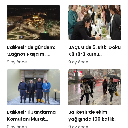
Balıkesir’de gündem:
BAÇEM’de 5. Bitki Doku
’Zağnos Paşa mı,
Kültürü kursu
İsmet Paşa mı
tamamlandı
9 ay önce
9 ay önce
Balıkesir İl Jandarma
Balıkesir’de ekim
Komutanı Murat
yağışında 100 katlık
Özer’den Edremit
artış
9 ay önce
9 ay önce