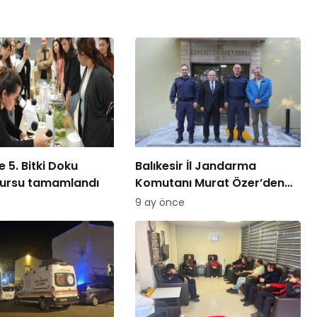
 5. Bitki Doku
Balıkesir İl Jandarma
kursu tamamlandı
Komutanı Murat Özer’den
Edremit Ticaret Odasına
9 ay önce
ziyaret