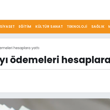
SIYASET
EĞITIM
KÜLTÜR SANAT
TEKNOLOJI
SAĞLIK
demeleri hesaplara yattı
yı ödemeleri hesaplara