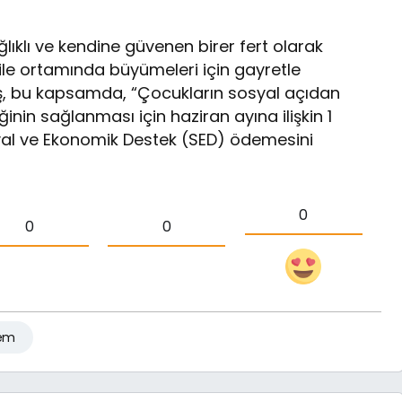
ğlıklı ve kendine güvenen birer fert olarak
aile ortamında büyümeleri için gayretle
taş, bu kapsamda, “Çocukların sosyal açıdan
inin sağlanması için haziran ayına ilişkin 1
syal ve Ekonomik Destek (SED) ödemesini
0
0
0
em