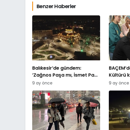
Benzer Haberler
Balıkesir’de gündem:
BAÇEM’de
’Zağnos Paşa mı, İsmet Paşa
Kültürü 
mı
9 ay önce
9 ay önce