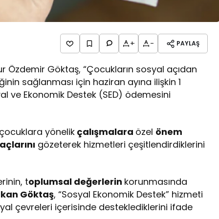
+
-
PAYLAŞ
nur Özdemir Göktaş, “Çocukların sosyal açıdan
inin sağlanması için haziran ayına ilişkin 1
syal ve Ekonomik Destek (SED) ödemesini
 çocuklara yönelik
çalışmalara
özel
önem
yaçlarını
gözeterek hizmetleri çeşitlendirdiklerini
inin, t
oplumsal değerlerin
korunmasında
kan Göktaş
, “Sosyal Ekonomik Destek” hizmeti
yal çevreleri içerisinde desteklediklerini ifade