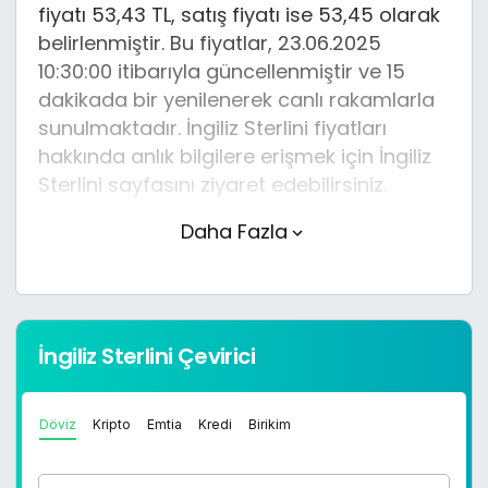
fiyatı 53,43 TL, satış fiyatı ise 53,45 olarak
belirlenmiştir. Bu fiyatlar, 23.06.2025
10:30:00 itibarıyla güncellenmiştir ve 15
dakikada bir yenilenerek canlı rakamlarla
sunulmaktadır. İngiliz Sterlini fiyatları
hakkında anlık bilgilere erişmek için İngiliz
Sterlini sayfasını ziyaret edebilirsiniz.
Daha Fazla
İngiliz Sterlini (TL) fiyatı bugün
düştü.
İngiliz Sterlini anlık olarak 53,45 TL
fiyatından işlem görmektedir ve 24 saatlik
İngiliz Sterlini Çevirici
yaklaşık işlem hacmi 0. Fiyatı son 24
saatte 0,060000 değişim göstermiştir..
Döviz
Kripto
Emtia
Kredi
Birikim
İngiliz Sterlini hesaplama işlemleri için,
sayfanın üstünde yer alan çevirici aracını