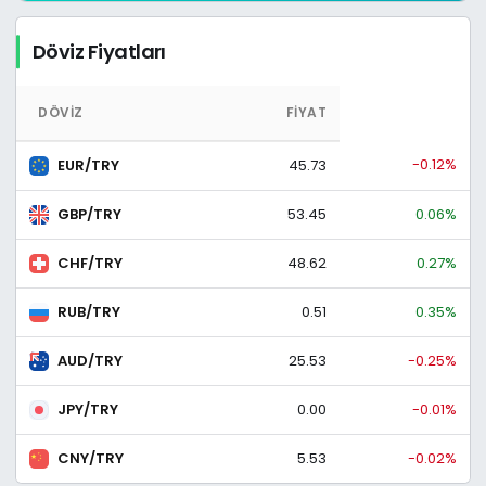
Döviz Fiyatları
DÖVIZ
FIYAT
-0.12%
EUR/TRY
45.73
GBP/TRY
53.45
0.06%
CHF/TRY
48.62
0.27%
RUB/TRY
0.51
0.35%
AUD/TRY
25.53
-0.25%
JPY/TRY
0.00
-0.01%
CNY/TRY
5.53
-0.02%