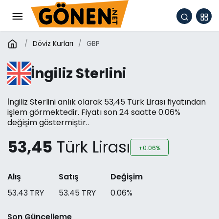
Döviz Kurları
GBP
İngiliz Sterlini
İngiliz Sterlini anlık olarak 53,45 Türk Lirası fiyatından
işlem görmektedir. Fiyatı son 24 saatte 0.06%
değişim göstermiştir..
53,45
Türk Lirası
+0.06%
Alış
Satış
Değişim
53.43
TRY
53.45
TRY
0.06
%
Son Güncelleme