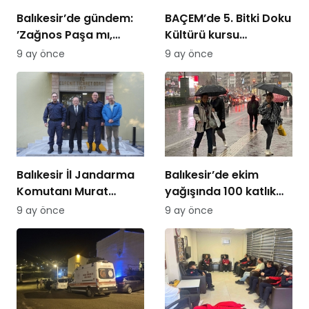
Balıkesir’de gündem:
BAÇEM’de 5. Bitki Doku
’Zağnos Paşa mı,
Kültürü kursu
İsmet Paşa mı
tamamlandı
9 ay önce
9 ay önce
Balıkesir İl Jandarma
Balıkesir’de ekim
Komutanı Murat
yağışında 100 katlık
Özer’den Edremit
artış
9 ay önce
9 ay önce
Ticaret Odasına
ziyaret