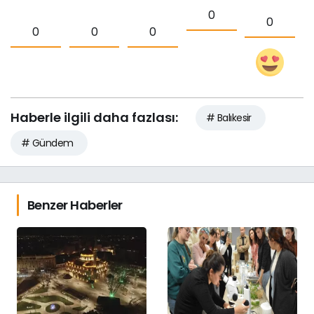
0
0
0
0
0
Haberle ilgili daha fazlası:
# Balıkesir
# Gündem
Benzer Haberler