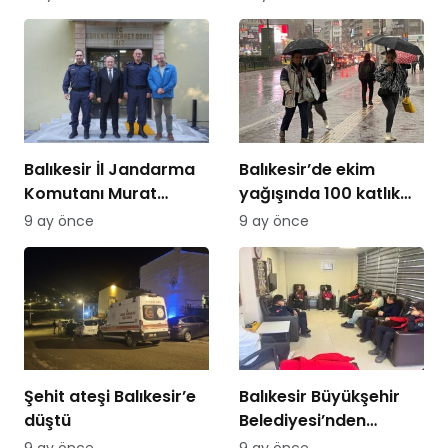
Balıkesir İl Jandarma
Balıkesir’de ekim
Komutanı Murat
yağışında 100 katlık
Özer’den Edremit
artış
9 ay önce
9 ay önce
Ticaret Odasına
ziyaret
Şehit ateşi Balıkesir’e
Balıkesir Büyükşehir
düştü
Belediyesi’nden
itfaiyecilere psikolojik