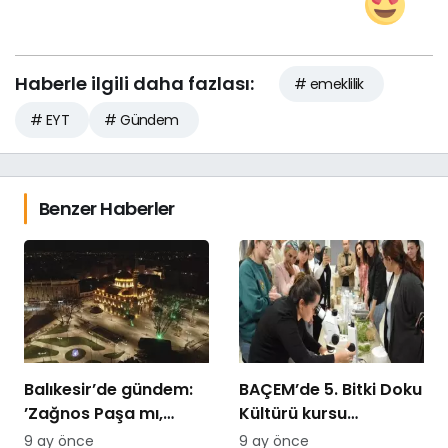
Haberle ilgili daha fazlası:
# emeklilik
# EYT
# Gündem
Benzer Haberler
Balıkesir’de gündem:
BAÇEM’de 5. Bitki Doku
’Zağnos Paşa mı,
Kültürü kursu
İsmet Paşa mı
tamamlandı
9 ay önce
9 ay önce