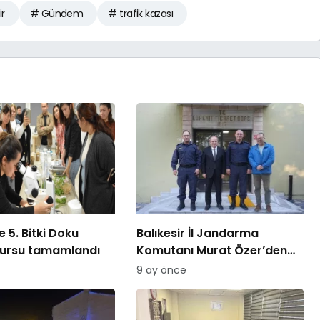
ir
# Gündem
# trafik kazası
 5. Bitki Doku
Balıkesir İl Jandarma
kursu tamamlandı
Komutanı Murat Özer’den
Edremit Ticaret Odasına
9 ay önce
ziyaret