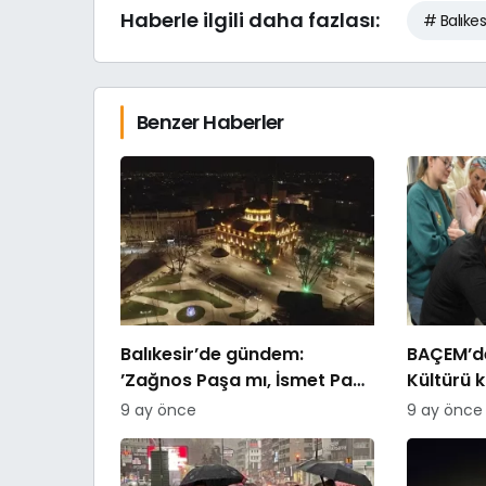
Haberle ilgili daha fazlası:
# Balıkes
Benzer Haberler
Balıkesir’de gündem:
BAÇEM’de
’Zağnos Paşa mı, İsmet Paşa
Kültürü 
mı
9 ay önce
9 ay önce