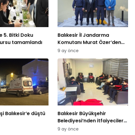
 5. Bitki Doku
Balıkesir İl Jandarma
kursu tamamlandı
Komutanı Murat Özer’den
Edremit Ticaret Odasına
9 ay önce
ziyaret
şi Balıkesir’e düştü
Balıkesir Büyükşehir
Belediyesi’nden itfaiyecilere
psikolojik destek
9 ay önce