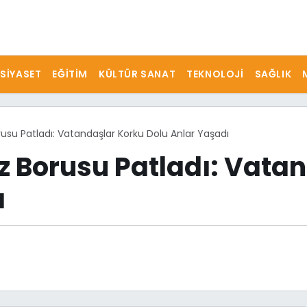
SIYASET
EĞITIM
KÜLTÜR SANAT
TEKNOLOJI
SAĞLIK
usu Patladı: Vatandaşlar Korku Dolu Anlar Yaşadı
z Borusu Patladı: Vata
ı