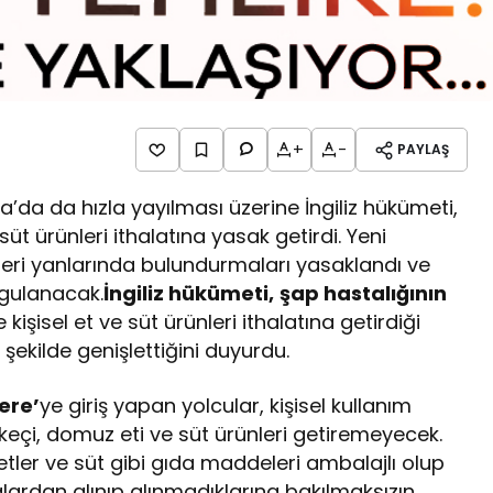
+
-
PAYLAŞ
’da da hızla yayılması üzerine İngiliz hükümeti,
 süt ürünleri ithalatına yasak getirdi. Yeni
eri yanlarında bulundurmaları yasaklandı ve
ygulanacak.
İngiliz hükümeti,
şap hastalığının
kişisel et ve süt ürünleri ithalatına getirdiği
ekilde genişlettiğini duyurdu.
ere’
ye giriş yapan yolcular, kişisel kullanım
 keçi, domuz eti ve süt ürünleri getiremeyecek.
 etler ve süt gibi gıda maddeleri ambalajlı olup
ardan alınıp alınmadıklarına bakılmaksızın