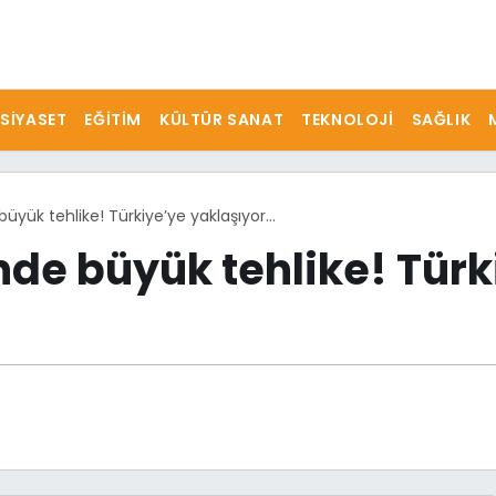
SIYASET
EĞITIM
KÜLTÜR SANAT
TEKNOLOJI
SAĞLIK
büyük tehlike! Türkiye’ye yaklaşıyor…
inde büyük tehlike! Tür