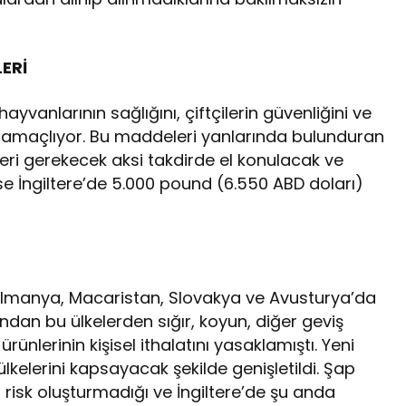
ERİ
ayvanlarının sağlığını, çiftçilerin güvenliğini ve
yı amaçlıyor. Bu maddeleri yanlarında bulunduran
leri gerekecek aksi takdirde el konulacak ve
 ise İngiltere’de 5.000 pound (6.550 ABD doları)
 Almanya, Macaristan, Slovakya ve Avusturya’da
ından bu ülkelerden sığır, koyun, diğer geviş
rünlerinin kişisel ithalatını yasaklamıştı. Yeni
kelerini kapsayacak şekilde genişletildi. Şap
r risk oluşturmadığı ve İngiltere’de şu anda