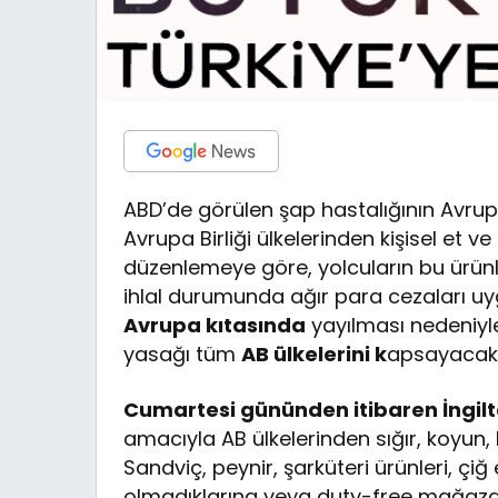
ABD’de görülen şap hastalığının Avrupa
Avrupa Birliği ülkelerinden kişisel et ve
düzenlemeye göre, yolcuların bu ürünl
ihlal durumunda ağır para cezaları u
Avrupa kıtasında
yayılması nedeniyle 
yasağı tüm
AB ülkelerini k
apsayacak ş
Cumartesi gününden itibaren İngilt
amacıyla AB ülkelerinden sığır, koyun,
Sandviç, peynir, şarküteri ürünleri, çiğ
olmadıklarına veya duty-free mağazal