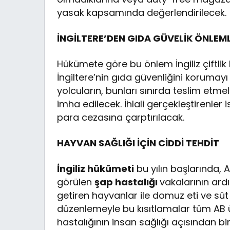
yasak kapsamında değerlendirilecek.
İNGİLTERE’DEN GIDA GÜVELİK ÖNLEML
Hükümete göre bu önlem İngiliz çiftlik h
İngiltere’nin gıda güvenliğini koruma
yolcuların, bunları sınırda teslim etme
imha edilecek. İhlali gerçekleştirenler
para cezasına çarptırılacak.
HAYVAN SAĞLIĞI İÇİN CİDDİ TEHDİT
İngiliz hükümeti
bu yılın başlarında,
görülen
şap hastalığı
vakalarının ard
getiren hayvanlar ile domuz eti ve süt ü
düzenlemeyle bu kısıtlamalar tüm AB ül
hastalığının insan sağlığı açısından bi