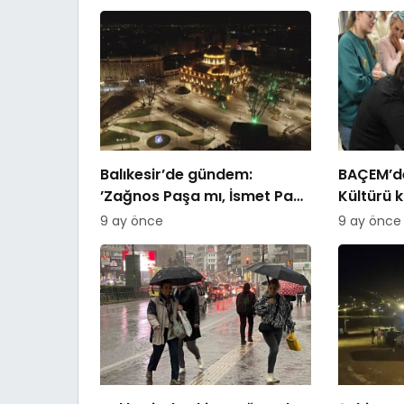
Balıkesir’de gündem:
BAÇEM’de
’Zağnos Paşa mı, İsmet Paşa
Kültürü 
mı
9 ay önce
9 ay önce