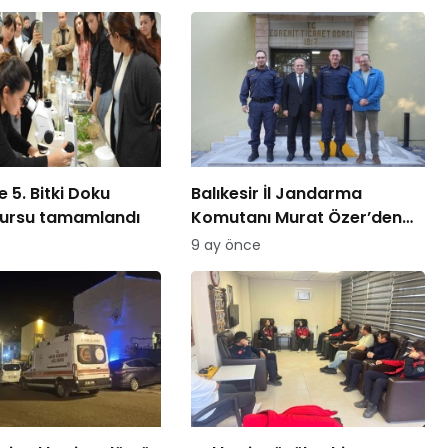
 5. Bitki Doku
Balıkesir İl Jandarma
kursu tamamlandı
Komutanı Murat Özer’den
Edremit Ticaret Odasına
9 ay önce
ziyaret