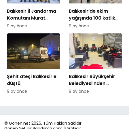
Balıkesir İl Jandarma
Balıkesir’de ekim
Komutanı Murat
yağışında 100 katlık
Özer’den Edremit
artış
9 ay önce
9 ay önce
Ticaret Odasına
ziyaret
Şehit ateşi Balıkesir’e
Balıkesir Büyükşehir
düştü
Belediyesi’nden
itfaiyecilere psikolojik
9 ay önce
9 ay önce
destek
© Gonen.net 2026, Tüm Hakları Saklıdır
Gönen.Net bir Bandirma.com İştirakidir.