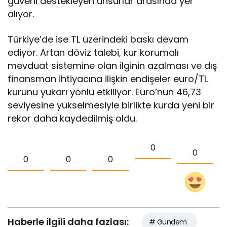
güveni destekleyen unsurlar arasında yer
alıyor.
Türkiye’de ise TL üzerindeki baskı devam
ediyor. Artan döviz talebi, kur korumalı
mevduat sistemine olan ilginin azalması ve dış
finansman ihtiyacına ilişkin endişeler euro/TL
kurunu yukarı yönlü etkiliyor. Euro’nun 46,73
seviyesine yükselmesiyle birlikte kurda yeni bir
rekor daha kaydedilmiş oldu.
0
0
0
0
0
Haberle ilgili daha fazlası:
# Gündem