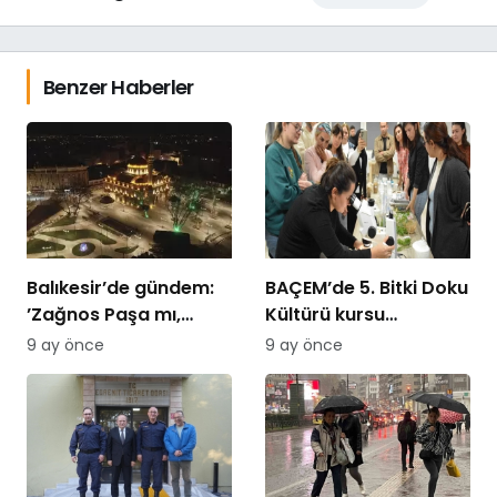
Benzer Haberler
Balıkesir’de gündem:
BAÇEM’de 5. Bitki Doku
’Zağnos Paşa mı,
Kültürü kursu
İsmet Paşa mı
tamamlandı
9 ay önce
9 ay önce