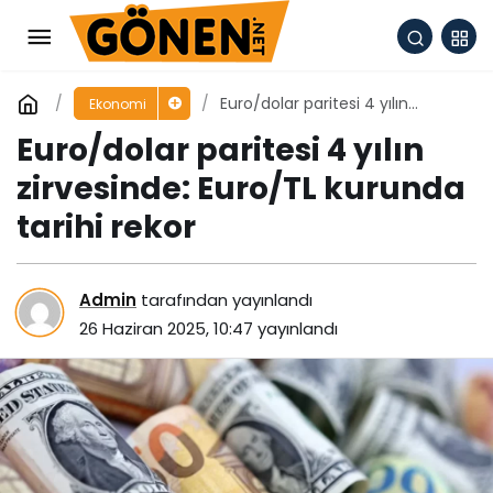
Euro/dolar paritesi 4 yılın
Ekonomi
zirvesinde: Euro/TL kurunda
Euro/dolar paritesi 4 yılın
tarihi rekor
zirvesinde: Euro/TL kurunda
tarihi rekor
Admin
tarafından yayınlandı
26 Haziran 2025, 10:47
yayınlandı