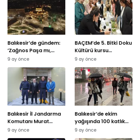
Balıkesir’de gündem:
BAÇEM’de 5. Bitki Doku
’Zağnos Paşa mı,
Kültürü kursu
İsmet Paşa mı
tamamlandı
9 ay önce
9 ay önce
Balıkesir İl Jandarma
Balıkesir’de ekim
Komutanı Murat
yağışında 100 katlık
Özer’den Edremit
artış
9 ay önce
9 ay önce
Ticaret Odasına