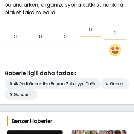
bulunulurken, organizasyona katkı sunanlara
plaket takdim edildi.
0
0
0
0
0
Haberle ilgili daha fazlası:
# AK Parti Gönen İlçe Başkanı Zekeriyya Dağlı
# Gönen
# Gündem
Benzer Haberler