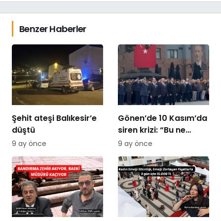
Benzer Haberler
Şehit ateşi Balıkesir’e
Gönen’de 10 Kasım’da
düştü
siren krizi: “Bu ne
saygısızlık” tepkileri
9 ay önce
9 ay önce
yükseldi