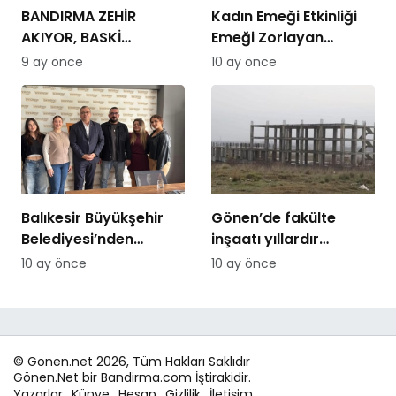
BANDIRMA ZEHİR
Kadın Emeği Etkinliği
AKIYOR, BASKİ
Emeği Zorlayan
MÜDÜRÜ KAÇIYOR
Fiyatlarla: 3 Gün İçin
9 ay önce
10 ay önce
15.000 TL
Balıkesir Büyükşehir
Gönen’de fakülte
Belediyesi’nden
inşaatı yıllardır
Bandirmacom’a
tamamlanamıyor:
10 ay önce
10 ay önce
ziyaret
Hayırsever desteğiyle
başlatılan proje
sessizliğe büründü
© Gonen.net 2026, Tüm Hakları Saklıdır
Gönen.Net bir Bandirma.com İştirakidir.
Yazarlar
Künye
Hesap
Gizlilik
İletişim