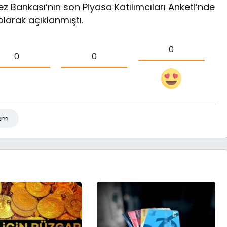
 Bankası’nın son Piyasa Katılımcıları Anketi’nde
olarak açıklanmıştı.
0
0
0
em