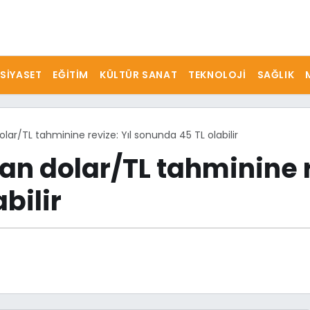
SIYASET
EĞITIM
KÜLTÜR SANAT
TEKNOLOJI
SAĞLIK
ar/TL tahminine revize: Yıl sonunda 45 TL olabilir
n dolar/TL tahminine re
bilir