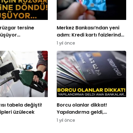
n rüzgar tersine
Merkez Bankası’ndan yeni
Düşüyor…
adım: Kredi kartı faizlerinde
indirime gidildi
1 yıl önce
sı tabela değişti!
Borcu olanlar dikkat!
ipleri üzülecek
Yapılandırma geldi,
bankalar neden bekliyor?
1 yıl önce