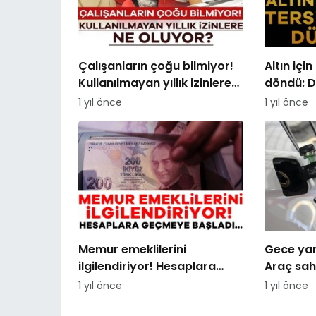
Çalışanların çoğu bilmiyor!
Altın içi
Kullanılmayan yıllık izinlere
döndü: 
ne oluyor?
1 yıl önce
1 yıl önce
Memur emeklilerini
Gece yarı
ilgilendiriyor! Hesaplara
Araç sah
geçmeye başladı…
1 yıl önce
1 yıl önce