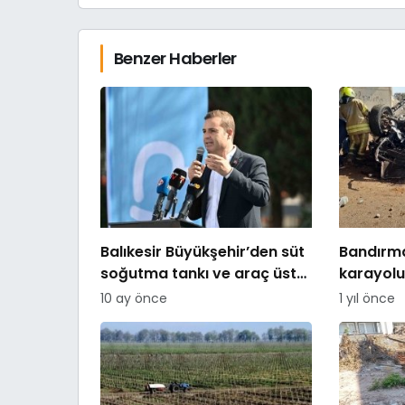
Benzer Haberler
Balıkesir Büyükşehir’den süt
Bandırm
soğutma tankı ve araç üstü
karayolu
taşıma tankı desteği
sıkıştıkl
10 ay önce
1 yıl önce