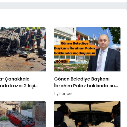
a-Çanakkale
Gönen Belediye Başkanı
nda kaza: 2 kişi
İbrahim Palaz hakkında suç
arı yerden kurtarıldı
duyurusu
1 yıl önce