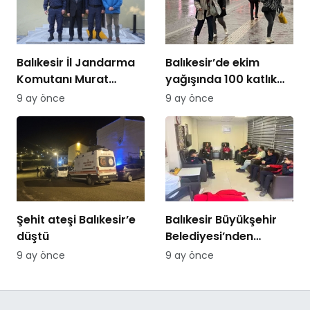
Balıkesir İl Jandarma
Balıkesir’de ekim
Komutanı Murat
yağışında 100 katlık
Özer’den Edremit
artış
9 ay önce
9 ay önce
Ticaret Odasına
ziyaret
Şehit ateşi Balıkesir’e
Balıkesir Büyükşehir
düştü
Belediyesi’nden
itfaiyecilere psikolojik
9 ay önce
9 ay önce
destek