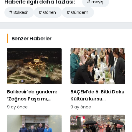
Haberle ilgili daha fazlası:
# asayiş
# Balıkesir
# Gönen
# Gündem
Benzer Haberler
Balıkesir’de gündem:
BAÇEM’de 5. Bitki Doku
’Zağnos Paşa mı,
Kültürü kursu
İsmet Paşa mı
tamamlandı
9 ay önce
9 ay önce