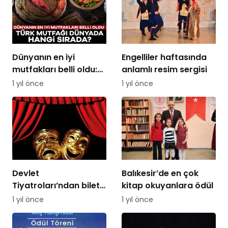
Dünyanın en iyi
Engelliler haftasında
mutfakları belli oldu:
anlamlı resim sergisi
Türk mutfağı dünyada
1 yıl önce
1 yıl önce
hangi sırada?
Devlet
Balıkesir’de en çok
Tiyatroları’ndan bilet
kitap okuyanlara ödül
fiyatlarına yüzde 300
1 yıl önce
1 yıl önce
zam