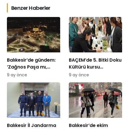
Benzer Haberler
Balıkesir’de gündem:
BAÇEM’de 5. Bitki Doku
’Zağnos Paşa mı,
Kültürü kursu
İsmet Paşa mı
tamamlandı
9 ay önce
9 ay önce
Balıkesir İl Jandarma
Balıkesir’de ekim