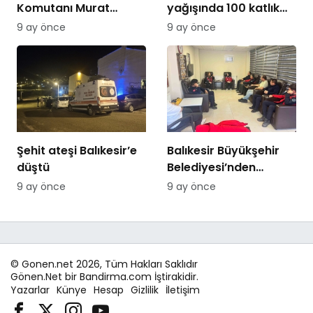
Komutanı Murat
yağışında 100 katlık
Özer’den Edremit
artış
9 ay önce
9 ay önce
Ticaret Odasına
ziyaret
Şehit ateşi Balıkesir’e
Balıkesir Büyükşehir
düştü
Belediyesi’nden
itfaiyecilere psikolojik
9 ay önce
9 ay önce
destek
© Gonen.net 2026, Tüm Hakları Saklıdır
Gönen.Net bir Bandirma.com İştirakidir.
Yazarlar
Künye
Hesap
Gizlilik
İletişim