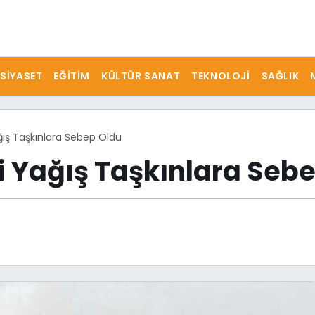
SIYASET
EĞITIM
KÜLTÜR SANAT
TEKNOLOJI
SAĞLIK
ğış Taşkınlara Sebep Oldu
i Yağış Taşkınlara Seb