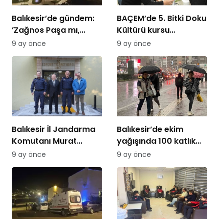
Balıkesir’de gündem:
BAÇEM’de 5. Bitki Doku
’Zağnos Paşa mı,
Kültürü kursu
İsmet Paşa mı
tamamlandı
9 ay önce
9 ay önce
Balıkesir İl Jandarma
Balıkesir’de ekim
Komutanı Murat
yağışında 100 katlık
Özer’den Edremit
artış
9 ay önce
9 ay önce
Ticaret Odasına
ziyaret