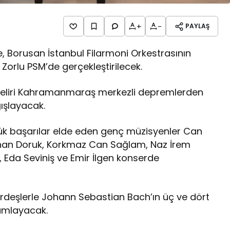
+
-
PAYLAŞ
, Borusan İstanbul Filarmoni Orkestrasının
 Zorlu PSM’de gerçekleştirilecek.
 geliri Kahramanmaraş merkezli depremlerden
ğışlayacak.
ük başarılar elde eden genç müzisyenler Can
han Doruk, Korkmaz Can Sağlam, Naz İrem
Eda Seviniş ve Emir İlgen konserde
rdeşlerle Johann Sebastian Bach’ın üç ve dört
rumlayacak.