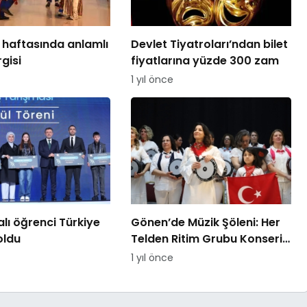
r haftasında anlamlı
Devlet Tiyatroları’ndan bilet
gisi
fiyatlarına yüzde 300 zam
1 yıl önce
lı öğrenci Türkiye
Gönen’de Müzik Şöleni: Her
 oldu
Telden Ritim Grubu Konseri
Büyük İlgi Gördü
1 yıl önce