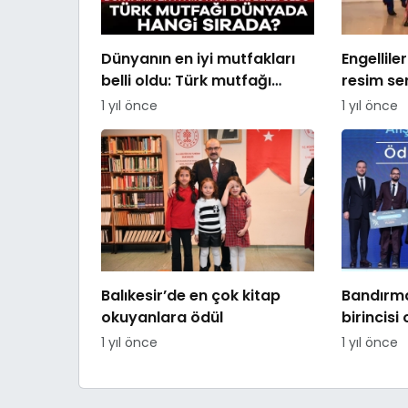
Dünyanın en iyi mutfakları
Engellile
belli oldu: Türk mutfağı
resim ser
dünyada hangi sırada?
1 yıl önce
1 yıl önce
Balıkesir’de en çok kitap
Bandırma
okuyanlara ödül
birincisi
1 yıl önce
1 yıl önce