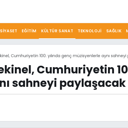
SIYASET
EĞITIM
KÜLTÜR SANAT
TEKNOLOJI
SAĞLIK
inel, Cumhuriyetin 100. yılında genç müzisyenlerle aynı sahneyi
ekinel, Cumhuriyetin 10
nı sahneyi paylaşacak