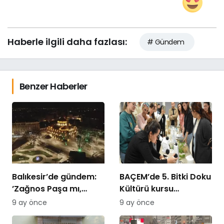
Haberle ilgili daha fazlası:
# Gündem
Benzer Haberler
Balıkesir’de gündem:
BAÇEM’de 5. Bitki Doku
’Zağnos Paşa mı,
Kültürü kursu
İsmet Paşa mı
tamamlandı
9 ay önce
9 ay önce