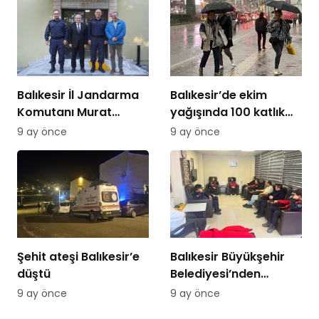
Balıkesir İl Jandarma
Balıkesir’de ekim
Komutanı Murat
yağışında 100 katlık
Özer’den Edremit
artış
9 ay önce
9 ay önce
Ticaret Odasına
ziyaret
Şehit ateşi Balıkesir’e
Balıkesir Büyükşehir
düştü
Belediyesi’nden
itfaiyecilere psikolojik
9 ay önce
9 ay önce
destek