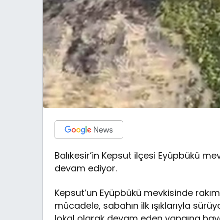
Balıkesir’in Kepsut ilçesi Eyüpbükü m
devam ediyor.
Kepsut’un Eyüpbükü mevkisinde rakım
mücadele, sabahın ilk ışıklarıyla sürüy
lokal olarak devam eden yangına hav