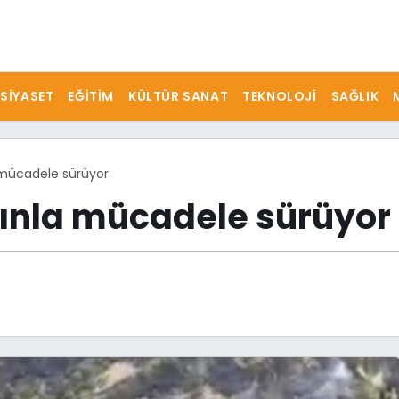
SIYASET
EĞITIM
KÜLTÜR SANAT
TEKNOLOJI
SAĞLIK
 mücadele sürüyor
ınla mücadele sürüyor