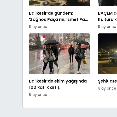
Balıkesir’de gündem:
BAÇEM’de
’Zağnos Paşa mı, İsmet Paşa
Kültürü 
mı
9 ay önce
9 ay önce
Balıkesir’de ekim yağışında
Şehit ate
100 katlık artış
9 ay önce
9 ay önce