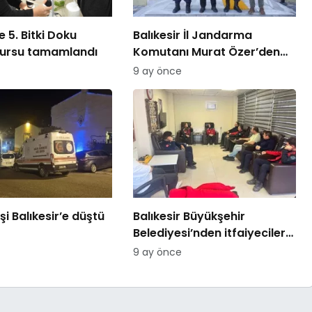
 5. Bitki Doku
Balıkesir İl Jandarma
kursu tamamlandı
Komutanı Murat Özer’den
Edremit Ticaret Odasına
9 ay önce
ziyaret
şi Balıkesir’e düştü
Balıkesir Büyükşehir
Belediyesi’nden itfaiyecilere
psikolojik destek
9 ay önce