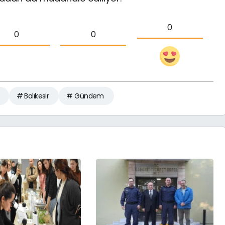
0
0
0
# Balıkesir
# Gündem